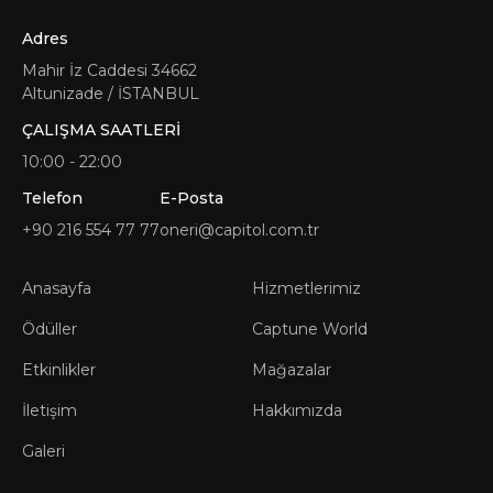
Adres
Mahir İz Caddesi 34662
Altunizade / İSTANBUL
ÇALIŞMA SAATLERİ
10:00 - 22:00
Telefon
E-Posta
+90 216 554 77 77
oneri@capitol.com.tr
Anasayfa
Hizmetlerimiz
Ödüller
Captune World
Etkinlikler
Mağazalar
İletişim
Hakkımızda
Galeri