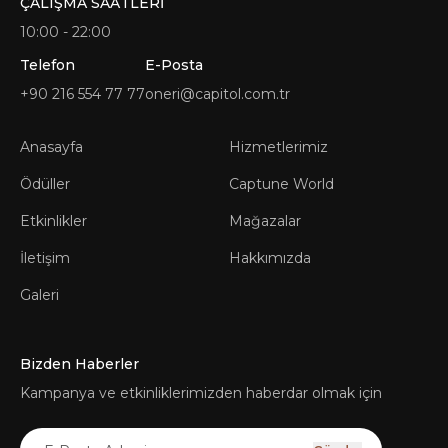
ÇALIŞMA SAATLERİ
10:00 - 22:00
Telefon
E-Posta
+90 216 554 77 77
oneri@capitol.com.tr
Anasayfa
Hizmetlerimiz
Ödüller
Captune World
Etkinlikler
Mağazalar
İletişim
Hakkımızda
Galeri
Bizden Haberler
Kampanya ve etkinliklerimizden haberdar olmak için