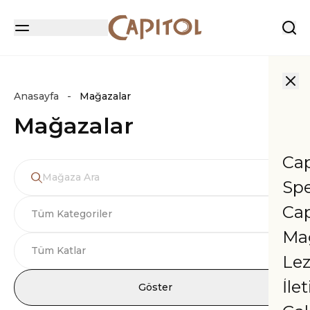
Anasayfa
Mağazalar
Mağazalar
Cap
Spe
Ca
Ma
Lez
İle
Göster