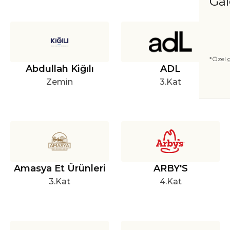
Gal
*Özel g
Abdullah Kiğılı
ADL
Zemin
3.Kat
Amasya Et Ürünleri
ARBY'S
3.Kat
4.Kat