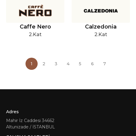
Caffe Nero
Calzedonia
2.Kat
2.Kat
1
2
3
4
5
6
7
Adres
Mahir İz Caddesi 34662
Altunizade / İSTANBUL